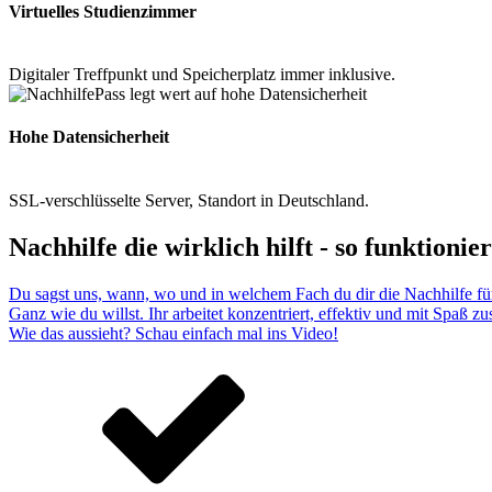
Virtuelles Studienzimmer
Digitaler Treffpunkt und Speicherplatz immer inklusive.
Hohe Datensicherheit
SSL-verschlüsselte Server, Standort in Deutschland.
Nachhilfe die wirklich hilft - so funktionier
Du sagst uns, wann, wo und in welchem Fach du dir die Nachhilfe fü
Ganz wie du willst. Ihr arbeitet konzentriert, effektiv und mit Spaß 
Wie das aussieht? Schau einfach mal ins Video!