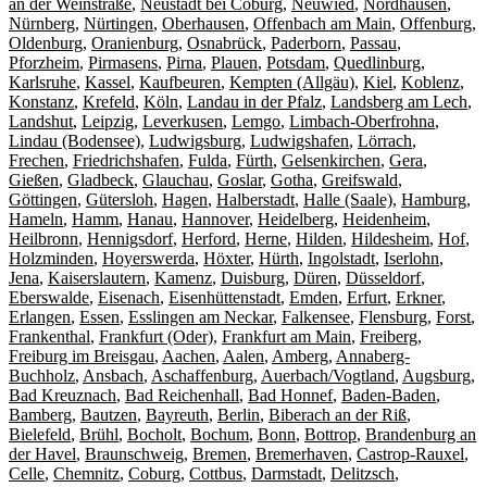
an der Weinstraße
,
Neustadt bei Coburg
,
Neuwied
,
Nordhausen
,
Nürnberg
,
Nürtingen
,
Oberhausen
,
Offenbach am Main
,
Offenburg
,
Oldenburg
,
Oranienburg
,
Osnabrück
,
Paderborn
,
Passau
,
Pforzheim
,
Pirmasens
,
Pirna
,
Plauen
,
Potsdam
,
Quedlinburg
,
Karlsruhe
,
Kassel
,
Kaufbeuren
,
Kempten (Allgäu)
,
Kiel
,
Koblenz
,
Konstanz
,
Krefeld
,
Köln
,
Landau in der Pfalz
,
Landsberg am Lech
,
Landshut
,
Leipzig
,
Leverkusen
,
Lemgo
,
Limbach-Oberfrohna
,
Lindau (Bodensee)
,
Ludwigsburg
,
Ludwigshafen
,
Lörrach
,
Frechen
,
Friedrichshafen
,
Fulda
,
Fürth
,
Gelsenkirchen
,
Gera
,
Gießen
,
Gladbeck
,
Glauchau
,
Goslar
,
Gotha
,
Greifswald
,
Göttingen
,
Gütersloh
,
Hagen
,
Halberstadt
,
Halle (Saale)
,
Hamburg
,
Hameln
,
Hamm
,
Hanau
,
Hannover
,
Heidelberg
,
Heidenheim
,
Heilbronn
,
Hennigsdorf
,
Herford
,
Herne
,
Hilden
,
Hildesheim
,
Hof
,
Holzminden
,
Hoyerswerda
,
Höxter
,
Hürth
,
Ingolstadt
,
Iserlohn
,
Jena
,
Kaiserslautern
,
Kamenz
,
Duisburg
,
Düren
,
Düsseldorf
,
Eberswalde
,
Eisenach
,
Eisenhüttenstadt
,
Emden
,
Erfurt
,
Erkner
,
Erlangen
,
Essen
,
Esslingen am Neckar
,
Falkensee
,
Flensburg
,
Forst
,
Frankenthal
,
Frankfurt (Oder)
,
Frankfurt am Main
,
Freiberg
,
Freiburg im Breisgau
,
Aachen
,
Aalen
,
Amberg
,
Annaberg-
Buchholz
,
Ansbach
,
Aschaffenburg
,
Auerbach/Vogtland
,
Augsburg
,
Bad Kreuznach
,
Bad Reichenhall
,
Bad Honnef
,
Baden-Baden
,
Bamberg
,
Bautzen
,
Bayreuth
,
Berlin
,
Biberach an der Riß
,
Bielefeld
,
Brühl
,
Bocholt
,
Bochum
,
Bonn
,
Bottrop
,
Brandenburg an
der Havel
,
Braunschweig
,
Bremen
,
Bremerhaven
,
Castrop-Rauxel
,
Celle
,
Chemnitz
,
Coburg
,
Cottbus
,
Darmstadt
,
Delitzsch
,