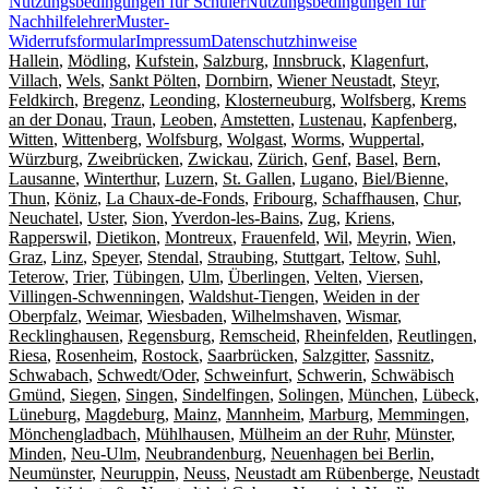
Nutzungsbedingungen für Schüler
Nutzungsbedingungen für
Nachhilfelehrer
Muster-
Widerrufsformular
Impressum
Datenschutzhinweise
Hallein
,
Mödling
,
Kufstein
,
Salzburg
,
Innsbruck
,
Klagenfurt
,
Villach
,
Wels
,
Sankt Pölten
,
Dornbirn
,
Wiener Neustadt
,
Steyr
,
Feldkirch
,
Bregenz
,
Leonding
,
Klosterneuburg
,
Wolfsberg
,
Krems
an der Donau
,
Traun
,
Leoben
,
Amstetten
,
Lustenau
,
Kapfenberg
,
Witten
,
Wittenberg
,
Wolfsburg
,
Wolgast
,
Worms
,
Wuppertal
,
Würzburg
,
Zweibrücken
,
Zwickau
,
Zürich
,
Genf
,
Basel
,
Bern
,
Lausanne
,
Winterthur
,
Luzern
,
St. Gallen
,
Lugano
,
Biel/Bienne
,
Thun
,
Köniz
,
La Chaux-de-Fonds
,
Fribourg
,
Schaffhausen
,
Chur
,
Neuchatel
,
Uster
,
Sion
,
Yverdon-les-Bains
,
Zug
,
Kriens
,
Rapperswil
,
Dietikon
,
Montreux
,
Frauenfeld
,
Wil
,
Meyrin
,
Wien
,
Graz
,
Linz
,
Speyer
,
Stendal
,
Straubing
,
Stuttgart
,
Teltow
,
Suhl
,
Teterow
,
Trier
,
Tübingen
,
Ulm
,
Überlingen
,
Velten
,
Viersen
,
Villingen-Schwenningen
,
Waldshut-Tiengen
,
Weiden in der
Oberpfalz
,
Weimar
,
Wiesbaden
,
Wilhelmshaven
,
Wismar
,
Recklinghausen
,
Regensburg
,
Remscheid
,
Rheinfelden
,
Reutlingen
,
Riesa
,
Rosenheim
,
Rostock
,
Saarbrücken
,
Salzgitter
,
Sassnitz
,
Schwabach
,
Schwedt/Oder
,
Schweinfurt
,
Schwerin
,
Schwäbisch
Gmünd
,
Siegen
,
Singen
,
Sindelfingen
,
Solingen
,
München
,
Lübeck
,
Lüneburg
,
Magdeburg
,
Mainz
,
Mannheim
,
Marburg
,
Memmingen
,
Mönchengladbach
,
Mühlhausen
,
Mülheim an der Ruhr
,
Münster
,
Minden
,
Neu-Ulm
,
Neubrandenburg
,
Neuenhagen bei Berlin
,
Neumünster
,
Neuruppin
,
Neuss
,
Neustadt am Rübenberge
,
Neustadt