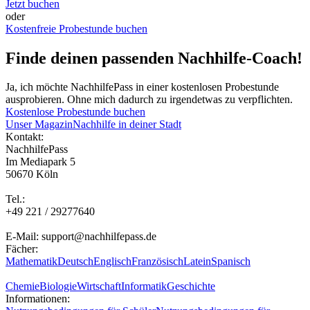
Jetzt buchen
oder
Kostenfreie Probestunde buchen
Finde deinen passenden Nachhilfe-Coach!
Ja, ich möchte NachhilfePass in einer kostenlosen Probestunde
ausprobieren. Ohne mich dadurch zu irgendetwas zu verpflichten.
Kostenlose Probestunde buchen
Unser Magazin
Nachhilfe in deiner Stadt
Kontakt:
NachhilfePass
Im Mediapark 5
50670 Köln
Tel.:
+49 221 / 29277640
E-Mail: support@nachhilfepass.de
Fächer:
Mathematik
Deutsch
Englisch
Französisch
Latein
Spanisch
Chemie
Biologie
Wirtschaft
Informatik
Geschichte
Informationen: