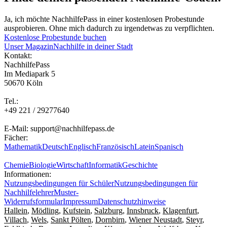
Ja, ich möchte NachhilfePass in einer kostenlosen Probestunde
ausprobieren. Ohne mich dadurch zu irgendetwas zu verpflichten.
Kostenlose Probestunde buchen
Unser Magazin
Nachhilfe in deiner Stadt
Kontakt:
NachhilfePass
Im Mediapark 5
50670 Köln
Tel.:
+49 221 / 29277640
E-Mail: support@nachhilfepass.de
Fächer:
Mathematik
Deutsch
Englisch
Französisch
Latein
Spanisch
Chemie
Biologie
Wirtschaft
Informatik
Geschichte
Informationen:
Nutzungsbedingungen für Schüler
Nutzungsbedingungen für
Nachhilfelehrer
Muster-
Widerrufsformular
Impressum
Datenschutzhinweise
Hallein
,
Mödling
,
Kufstein
,
Salzburg
,
Innsbruck
,
Klagenfurt
,
Villach
,
Wels
,
Sankt Pölten
,
Dornbirn
,
Wiener Neustadt
,
Steyr
,