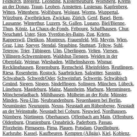
Feldkirch
,
Bregenz
,
Leonding
,
Klosterneuburg
,
Wolfsberg
,
Krems
an der Donau
,
Traun
,
Leoben
,
Amstetten
,
Lustenau
,
Kapfenberg
,
Witten
,
Wittenberg
,
Wolfsburg
,
Wolgast
,
Worms
,
Wuppertal
,
Würzburg
,
Zweibrücken
,
Zwickau
,
Zürich
,
Genf
,
Basel
,
Bern
,
Lausanne
,
Winterthur
,
Luzern
,
St. Gallen
,
Lugano
,
Biel/Bienne
,
Thun
,
Köniz
,
La Chaux-de-Fonds
,
Fribourg
,
Schaffhausen
,
Chur
,
Neuchatel
,
Uster
,
Sion
,
Yverdon-les-Bains
,
Zug
,
Kriens
,
Rapperswil
,
Dietikon
,
Montreux
,
Frauenfeld
,
Wil
,
Meyrin
,
Wien
,
Graz
,
Linz
,
Speyer
,
Stendal
,
Straubing
,
Stuttgart
,
Teltow
,
Suhl
,
Teterow
,
Trier
,
Tübingen
,
Ulm
,
Überlingen
,
Velten
,
Viersen
,
Villingen-Schwenningen
,
Waldshut-Tiengen
,
Weiden in der
Oberpfalz
,
Weimar
,
Wiesbaden
,
Wilhelmshaven
,
Wismar
,
Recklinghausen
,
Regensburg
,
Remscheid
,
Rheinfelden
,
Reutlingen
,
Riesa
,
Rosenheim
,
Rostock
,
Saarbrücken
,
Salzgitter
,
Sassnitz
,
Schwabach
,
Schwedt/Oder
,
Schweinfurt
,
Schwerin
,
Schwäbisch
Gmünd
,
Siegen
,
Singen
,
Sindelfingen
,
Solingen
,
München
,
Lübeck
,
Lüneburg
,
Magdeburg
,
Mainz
,
Mannheim
,
Marburg
,
Memmingen
,
Mönchengladbach
,
Mühlhausen
,
Mülheim an der Ruhr
,
Münster
,
Minden
,
Neu-Ulm
,
Neubrandenburg
,
Neuenhagen bei Berlin
,
Neumünster
,
Neuruppin
,
Neuss
,
Neustadt am Rübenberge
,
Neustadt
an der Weinstraße
,
Neustadt bei Coburg
,
Neuwied
,
Nordhausen
,
Nürnberg
,
Nürtingen
,
Oberhausen
,
Offenbach am Main
,
Offenburg
,
Oldenburg
,
Oranienburg
,
Osnabrück
,
Paderborn
,
Passau
,
Pforzheim
,
Pirmasens
,
Pirna
,
Plauen
,
Potsdam
,
Quedlinburg
,
Karlsruhe
,
Kassel
,
Kaufbeuren
,
Kempten (Allgäu)
,
Kiel
,
Koblenz
,