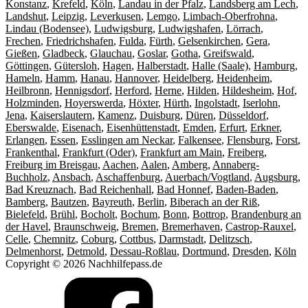
Konstanz
,
Krefeld
,
Köln
,
Landau in der Pfalz
,
Landsberg am Lech
,
Landshut
,
Leipzig
,
Leverkusen
,
Lemgo
,
Limbach-Oberfrohna
,
Lindau (Bodensee)
,
Ludwigsburg
,
Ludwigshafen
,
Lörrach
,
Frechen
,
Friedrichshafen
,
Fulda
,
Fürth
,
Gelsenkirchen
,
Gera
,
Gießen
,
Gladbeck
,
Glauchau
,
Goslar
,
Gotha
,
Greifswald
,
Göttingen
,
Gütersloh
,
Hagen
,
Halberstadt
,
Halle (Saale)
,
Hamburg
,
Hameln
,
Hamm
,
Hanau
,
Hannover
,
Heidelberg
,
Heidenheim
,
Heilbronn
,
Hennigsdorf
,
Herford
,
Herne
,
Hilden
,
Hildesheim
,
Hof
,
Holzminden
,
Hoyerswerda
,
Höxter
,
Hürth
,
Ingolstadt
,
Iserlohn
,
Jena
,
Kaiserslautern
,
Kamenz
,
Duisburg
,
Düren
,
Düsseldorf
,
Eberswalde
,
Eisenach
,
Eisenhüttenstadt
,
Emden
,
Erfurt
,
Erkner
,
Erlangen
,
Essen
,
Esslingen am Neckar
,
Falkensee
,
Flensburg
,
Forst
,
Frankenthal
,
Frankfurt (Oder)
,
Frankfurt am Main
,
Freiberg
,
Freiburg im Breisgau
,
Aachen
,
Aalen
,
Amberg
,
Annaberg-
Buchholz
,
Ansbach
,
Aschaffenburg
,
Auerbach/Vogtland
,
Augsburg
,
Bad Kreuznach
,
Bad Reichenhall
,
Bad Honnef
,
Baden-Baden
,
Bamberg
,
Bautzen
,
Bayreuth
,
Berlin
,
Biberach an der Riß
,
Bielefeld
,
Brühl
,
Bocholt
,
Bochum
,
Bonn
,
Bottrop
,
Brandenburg an
der Havel
,
Braunschweig
,
Bremen
,
Bremerhaven
,
Castrop-Rauxel
,
Celle
,
Chemnitz
,
Coburg
,
Cottbus
,
Darmstadt
,
Delitzsch
,
Delmenhorst
,
Detmold
,
Dessau-Roßlau
,
Dortmund
,
Dresden
,
Köln
Copyright © 2026 Nachhilfepass.de