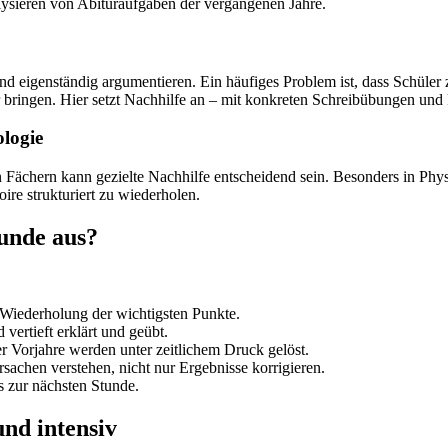
lysieren von Abituraufgaben der vergangenen Jahre.
n und eigenständig argumentieren. Ein häufiges Problem ist, dass Schü
r bringen. Hier setzt Nachhilfe an – mit konkreten Schreibübungen un
ologie
n Fächern kann gezielte Nachhilfe entscheidend sein. Besonders in P
ire strukturiert zu wiederholen.
tunde aus?
 Wiederholung der wichtigsten Punkte.
ertieft erklärt und geübt.
 Vorjahre werden unter zeitlichem Druck gelöst.
chen verstehen, nicht nur Ergebnisse korrigieren.
 zur nächsten Stunde.
und intensiv