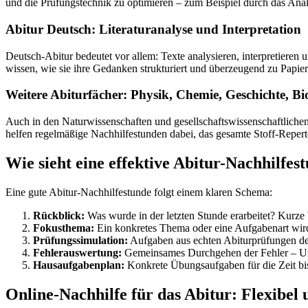
und die Prüfungstechnik zu optimieren – zum Beispiel durch das Ana
Abitur Deutsch: Literaturanalyse und Interpretation
Deutsch-Abitur bedeutet vor allem: Texte analysieren, interpretiere
wissen, wie sie ihre Gedanken strukturiert und überzeugend zu Papie
Weitere Abiturfächer: Physik, Chemie, Geschichte, Bi
Auch in den Naturwissenschaften und gesellschaftswissenschaftliche
helfen regelmäßige Nachhilfestunden dabei, das gesamte Stoff-Reperto
Wie sieht eine effektive Abitur-Nachhilfes
Eine gute Abitur-Nachhilfestunde folgt einem klaren Schema:
Rückblick:
Was wurde in der letzten Stunde erarbeitet? Kurze
Fokusthema:
Ein konkretes Thema oder eine Aufgabenart wird v
Prüfungssimulation:
Aufgaben aus echten Abiturprüfungen der
Fehlerauswertung:
Gemeinsames Durchgehen der Fehler – Ursa
Hausaufgabenplan:
Konkrete Übungsaufgaben für die Zeit bis
Online-Nachhilfe für das Abitur: Flexibel 