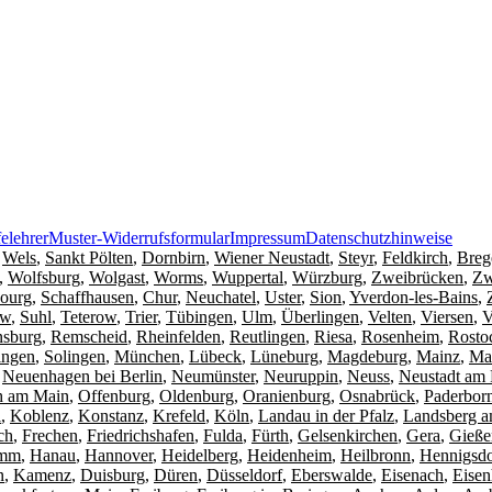
elehrer
Muster-Widerrufsformular
Impressum
Datenschutzhinweise
,
Wels
,
Sankt Pölten
,
Dornbirn
,
Wiener Neustadt
,
Steyr
,
Feldkirch
,
Breg
,
Wolfsburg
,
Wolgast
,
Worms
,
Wuppertal
,
Würzburg
,
Zweibrücken
,
Zw
bourg
,
Schaffhausen
,
Chur
,
Neuchatel
,
Uster
,
Sion
,
Yverdon-les-Bains
,
ow
,
Suhl
,
Teterow
,
Trier
,
Tübingen
,
Ulm
,
Überlingen
,
Velten
,
Viersen
,
V
sburg
,
Remscheid
,
Rheinfelden
,
Reutlingen
,
Riesa
,
Rosenheim
,
Rosto
ingen
,
Solingen
,
München
,
Lübeck
,
Lüneburg
,
Magdeburg
,
Mainz
,
Ma
,
Neuenhagen bei Berlin
,
Neumünster
,
Neuruppin
,
Neuss
,
Neustadt am
h am Main
,
Offenburg
,
Oldenburg
,
Oranienburg
,
Osnabrück
,
Paderbor
l
,
Koblenz
,
Konstanz
,
Krefeld
,
Köln
,
Landau in der Pfalz
,
Landsberg 
ch
,
Frechen
,
Friedrichshafen
,
Fulda
,
Fürth
,
Gelsenkirchen
,
Gera
,
Gieße
mm
,
Hanau
,
Hannover
,
Heidelberg
,
Heidenheim
,
Heilbronn
,
Hennigsdo
n
,
Kamenz
,
Duisburg
,
Düren
,
Düsseldorf
,
Eberswalde
,
Eisenach
,
Eisen