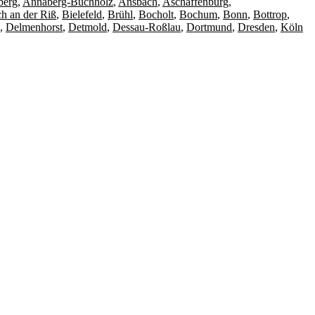
erg
,
Annaberg-Buchholz
,
Ansbach
,
Aschaffenburg
,
h an der Riß
,
Bielefeld
,
Brühl
,
Bocholt
,
Bochum
,
Bonn
,
Bottrop
,
,
Delmenhorst
,
Detmold
,
Dessau-Roßlau
,
Dortmund
,
Dresden
,
Köln