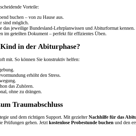
tscheidende Vorteile:
bend buchen – von zu Hause aus.
r sind möglich.
ie das jeweilige Bundesland-Lehrplanwissen und Abiturformat kennen.
im geteilten Dokument – perfekt für effizientes Üben.
r Kind in der Abiturphase?
 oft mit. So können Sie konstruktiv helfen:
mgebung.
evormundung erhöht den Stress.
ewegung.
chon das Zuhören.
onal, ohne zu drängen.
e zum Traumabschluss
ategie und dem richtigen Support. Mit gezielter
Nachhilfe für das Abit
ie Prüfungen gehen. Jetzt
kostenlose Probestunde buchen
und den er