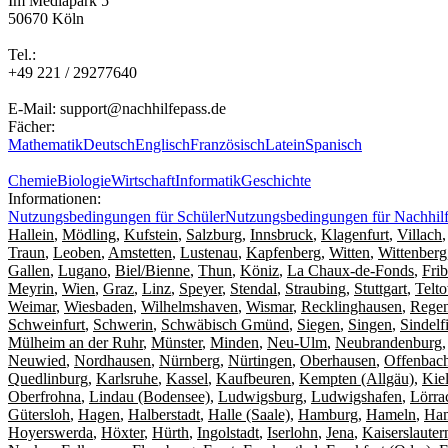
Im Mediapark 5
50670 Köln
Tel.:
+49 221 / 29277640
E-Mail: support@nachhilfepass.de
Fächer:
Mathematik
Deutsch
Englisch
Französisch
Latein
Spanisch
Chemie
Biologie
Wirtschaft
Informatik
Geschichte
Informationen:
Nutzungsbedingungen für Schüler
Nutzungsbedingungen für Nachhilf
Hallein
,
Mödling
,
Kufstein
,
Salzburg
,
Innsbruck
,
Klagenfurt
,
Villach
Traun
,
Leoben
,
Amstetten
,
Lustenau
,
Kapfenberg
,
Witten
,
Wittenberg
Gallen
,
Lugano
,
Biel/Bienne
,
Thun
,
Köniz
,
La Chaux-de-Fonds
,
Fri
Meyrin
,
Wien
,
Graz
,
Linz
,
Speyer
,
Stendal
,
Straubing
,
Stuttgart
,
Telt
Weimar
,
Wiesbaden
,
Wilhelmshaven
,
Wismar
,
Recklinghausen
,
Regen
Schweinfurt
,
Schwerin
,
Schwäbisch Gmünd
,
Siegen
,
Singen
,
Sindelf
Mülheim an der Ruhr
,
Münster
,
Minden
,
Neu-Ulm
,
Neubrandenburg
Neuwied
,
Nordhausen
,
Nürnberg
,
Nürtingen
,
Oberhausen
,
Offenbac
Quedlinburg
,
Karlsruhe
,
Kassel
,
Kaufbeuren
,
Kempten (Allgäu)
,
Kie
Oberfrohna
,
Lindau (Bodensee)
,
Ludwigsburg
,
Ludwigshafen
,
Lörra
Gütersloh
,
Hagen
,
Halberstadt
,
Halle (Saale)
,
Hamburg
,
Hameln
,
Ha
Hoyerswerda
,
Höxter
,
Hürth
,
Ingolstadt
,
Iserlohn
,
Jena
,
Kaiserslauter