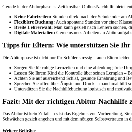
Gerade in der Abiturphase ist Zeit kostbar. Online-Nachhilfe bietet en
Keine Fahrtzeiten:
Stunden direkt nach der Schule oder am A
Flexiblere Buchung:
Auch spontane Stunden vor einer Klausu
Breite Lehrerwahl:
Man kann gezielt nach Lehrern suchen, d
Digitale Materialien:
Gemeinsames Arbeiten an Abituraufgaben 
Tipps für Eltern: Wie unterstützen Sie Ih
Die Abiturphase ist nicht nur für Schüler stressig – auch Eltern leiden
Sorgen Sie für ruhige Lernzeiten und eine ablenkungsfreie U
Lassen Sie Ihrem Kind die Kontrolle über seinen Lernplan – B
Achten Sie auf ausreichend Schlaf, gesunde Ernährung und B
Sprechen Sie offen über Ängste und Druck – manchmal hilft s
Unterstützen Sie die Nachhilfebuchung logistisch und motivati
Fazit: Mit der richtigen Abitur-Nachhilf
Das Abitur ist kein Zufall – es ist das Ergebnis von Vorbereitung, Str
Schwächen gezielt angehen und mit dem nötigen Selbstvertrauen in d
Weitere Beiträge