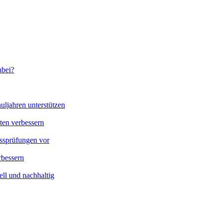
abei?
uljahren unterstützen
ten verbessern
ussprüfungen vor
rbessern
ll und nachhaltig