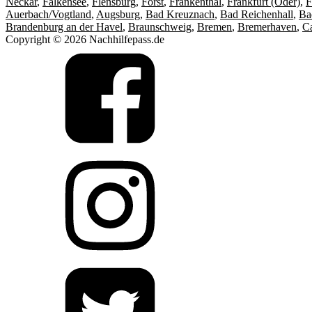
Neckar
,
Falkensee
,
Flensburg
,
Forst
,
Frankenthal
,
Frankfurt (Oder)
,
F
Auerbach/Vogtland
,
Augsburg
,
Bad Kreuznach
,
Bad Reichenhall
,
Ba
Brandenburg an der Havel
,
Braunschweig
,
Bremen
,
Bremerhaven
,
C
Copyright © 2026 Nachhilfepass.de