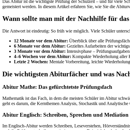
Das Abitur ist die wichtigste Prüfung der Schulzeit – und für viele Sch
gemeistert werden. In diesem Artikel erfahren Sie, wie Sie die Abitur
Wann sollte man mit der Nachhilfe für das
Die Antwort ist eindeutig: So früh wie möglich. Viele Schüler untersc
12 Monate vor dem Abitur:
Überblick über alle Prüfungsfäche
6 Monate vor dem Abitur:
Gezieltes Aufarbeiten der wichtig
3 Monate vor dem Abitur:
Intensivphase – Prüfungsaufgaben 
4–6 Wochen vor dem Abitur:
Kompakte Wiederholung aller K
Letzte 2 Wochen:
Mentale Vorbereitung, leichte Wiederholung
Die wichtigsten Abiturfächer und was Nachh
Abitur Mathe: Das gefürchtetste Prüfungsfach
Mathematik ist das Fach, in dem die meisten Schüler im Abitur schwä
geht es darum, die Kernthemen Analysis, Stochastik und Analytische 
Abitur Englisch: Schreiben, Sprechen und Mediation
Im Englisch-Abitur werden Schreiben, Leseverstehen, Hörverständnis u