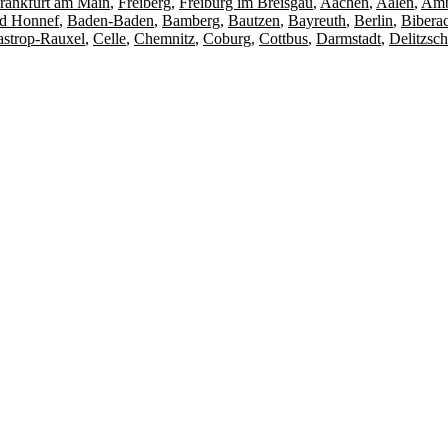
rankfurt am Main
,
Freiberg
,
Freiburg im Breisgau
,
Aachen
,
Aalen
,
Amb
d Honnef
,
Baden-Baden
,
Bamberg
,
Bautzen
,
Bayreuth
,
Berlin
,
Biberac
astrop-Rauxel
,
Celle
,
Chemnitz
,
Coburg
,
Cottbus
,
Darmstadt
,
Delitzsch