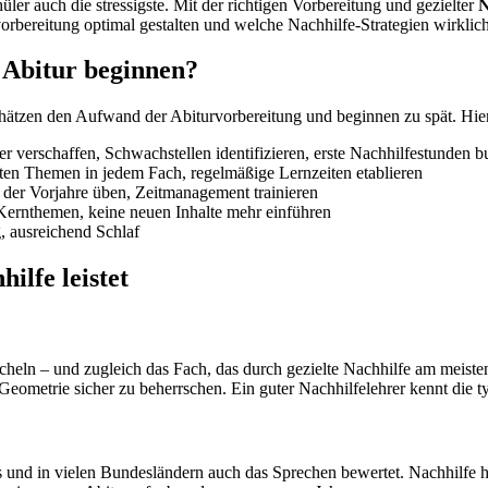
üler auch die stressigste. Mit der richtigen Vorbereitung und gezielter
N
vorbereitung optimal gestalten und welche Nachhilfe-Strategien wirklich
 Abitur beginnen?
hätzen den Aufwand der Abiturvorbereitung und beginnen zu spät. Hier e
r verschaffen, Schwachstellen identifizieren, erste Nachhilfestunden 
sten Themen in jedem Fach, regelmäßige Lernzeiten etablieren
der Vorjahre üben, Zeitmanagement trainieren
ernthemen, keine neuen Inhalte mehr einführen
, ausreichend Schlaf
ilfe leistet
cheln – und zugleich das Fach, das durch gezielte Nachhilfe am meiste
Geometrie sicher zu beherrschen. Ein guter Nachhilfelehrer kennt die 
nd in vielen Bundesländern auch das Sprechen bewertet. Nachhilfe hilf