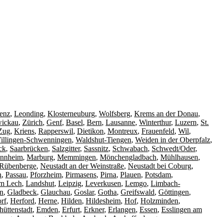
enz
,
Leonding
,
Klosterneuburg
,
Wolfsberg
,
Krems an der Donau
,
ickau
,
Zürich
,
Genf
,
Basel
,
Bern
,
Lausanne
,
Winterthur
,
Luzern
,
St.
Zug
,
Kriens
,
Rapperswil
,
Dietikon
,
Montreux
,
Frauenfeld
,
Wil
,
illingen-Schwenningen
,
Waldshut-Tiengen
,
Weiden in der Oberpfalz
,
ck
,
Saarbrücken
,
Salzgitter
,
Sassnitz
,
Schwabach
,
Schwedt/Oder
,
nnheim
,
Marburg
,
Memmingen
,
Mönchengladbach
,
Mühlhausen
,
 Rübenberge
,
Neustadt an der Weinstraße
,
Neustadt bei Coburg
,
n
,
Passau
,
Pforzheim
,
Pirmasens
,
Pirna
,
Plauen
,
Potsdam
,
am Lech
,
Landshut
,
Leipzig
,
Leverkusen
,
Lemgo
,
Limbach-
n
,
Gladbeck
,
Glauchau
,
Goslar
,
Gotha
,
Greifswald
,
Göttingen
,
rf
,
Herford
,
Herne
,
Hilden
,
Hildesheim
,
Hof
,
Holzminden
,
hüttenstadt
,
Emden
,
Erfurt
,
Erkner
,
Erlangen
,
Essen
,
Esslingen am