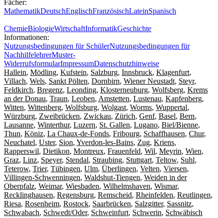
Fächer:
Mathematik
Deutsch
Englisch
Französisch
Latein
Spanisch
Chemie
Biologie
Wirtschaft
Informatik
Geschichte
Informationen:
Nutzungsbedingungen für Schüler
Nutzungsbedingungen für
Nachhilfelehrer
Muster-
Widerrufsformular
Impressum
Datenschutzhinweise
Hallein
,
Mödling
,
Kufstein
,
Salzburg
,
Innsbruck
,
Klagenfurt
,
Villach
,
Wels
,
Sankt Pölten
,
Dornbirn
,
Wiener Neustadt
,
Steyr
,
Feldkirch
,
Bregenz
,
Leonding
,
Klosterneuburg
,
Wolfsberg
,
Krems
an der Donau
,
Traun
,
Leoben
,
Amstetten
,
Lustenau
,
Kapfenberg
,
Witten
,
Wittenberg
,
Wolfsburg
,
Wolgast
,
Worms
,
Wuppertal
,
Würzburg
,
Zweibrücken
,
Zwickau
,
Zürich
,
Genf
,
Basel
,
Bern
,
Lausanne
,
Winterthur
,
Luzern
,
St. Gallen
,
Lugano
,
Biel/Bienne
,
Thun
,
Köniz
,
La Chaux-de-Fonds
,
Fribourg
,
Schaffhausen
,
Chur
,
Neuchatel
,
Uster
,
Sion
,
Yverdon-les-Bains
,
Zug
,
Kriens
,
Rapperswil
,
Dietikon
,
Montreux
,
Frauenfeld
,
Wil
,
Meyrin
,
Wien
,
Graz
,
Linz
,
Speyer
,
Stendal
,
Straubing
,
Stuttgart
,
Teltow
,
Suhl
,
Teterow
,
Trier
,
Tübingen
,
Ulm
,
Überlingen
,
Velten
,
Viersen
,
Villingen-Schwenningen
,
Waldshut-Tiengen
,
Weiden in der
Oberpfalz
,
Weimar
,
Wiesbaden
,
Wilhelmshaven
,
Wismar
,
Recklinghausen
,
Regensburg
,
Remscheid
,
Rheinfelden
,
Reutlingen
,
Riesa
,
Rosenheim
,
Rostock
,
Saarbrücken
,
Salzgitter
,
Sassnitz
,
Schwabach
,
Schwedt/Oder
,
Schweinfurt
,
Schwerin
,
Schwäbisch