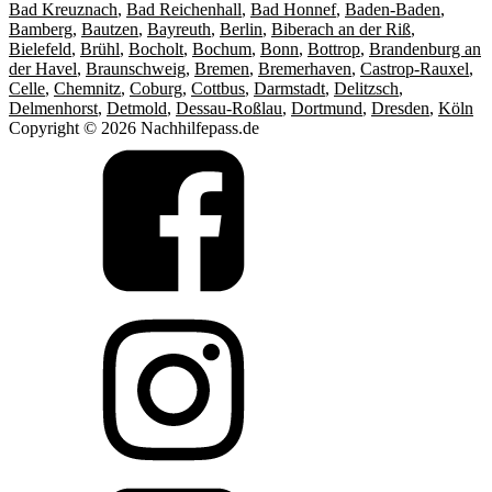
Bad Kreuznach
,
Bad Reichenhall
,
Bad Honnef
,
Baden-Baden
,
Bamberg
,
Bautzen
,
Bayreuth
,
Berlin
,
Biberach an der Riß
,
Bielefeld
,
Brühl
,
Bocholt
,
Bochum
,
Bonn
,
Bottrop
,
Brandenburg an
der Havel
,
Braunschweig
,
Bremen
,
Bremerhaven
,
Castrop-Rauxel
,
Celle
,
Chemnitz
,
Coburg
,
Cottbus
,
Darmstadt
,
Delitzsch
,
Delmenhorst
,
Detmold
,
Dessau-Roßlau
,
Dortmund
,
Dresden
,
Köln
Copyright © 2026 Nachhilfepass.de