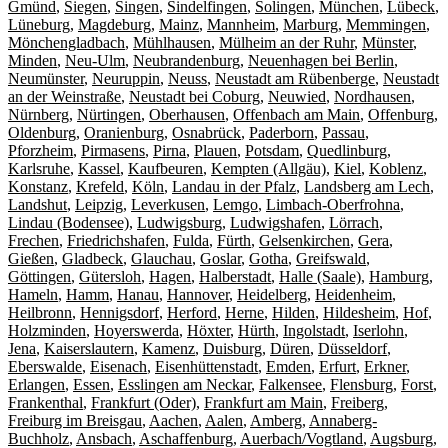
Gmünd
,
Siegen
,
Singen
,
Sindelfingen
,
Solingen
,
München
,
Lübeck
,
Lüneburg
,
Magdeburg
,
Mainz
,
Mannheim
,
Marburg
,
Memmingen
,
Mönchengladbach
,
Mühlhausen
,
Mülheim an der Ruhr
,
Münster
,
Minden
,
Neu-Ulm
,
Neubrandenburg
,
Neuenhagen bei Berlin
,
Neumünster
,
Neuruppin
,
Neuss
,
Neustadt am Rübenberge
,
Neustadt
an der Weinstraße
,
Neustadt bei Coburg
,
Neuwied
,
Nordhausen
,
Nürnberg
,
Nürtingen
,
Oberhausen
,
Offenbach am Main
,
Offenburg
,
Oldenburg
,
Oranienburg
,
Osnabrück
,
Paderborn
,
Passau
,
Pforzheim
,
Pirmasens
,
Pirna
,
Plauen
,
Potsdam
,
Quedlinburg
,
Karlsruhe
,
Kassel
,
Kaufbeuren
,
Kempten (Allgäu)
,
Kiel
,
Koblenz
,
Konstanz
,
Krefeld
,
Köln
,
Landau in der Pfalz
,
Landsberg am Lech
,
Landshut
,
Leipzig
,
Leverkusen
,
Lemgo
,
Limbach-Oberfrohna
,
Lindau (Bodensee)
,
Ludwigsburg
,
Ludwigshafen
,
Lörrach
,
Frechen
,
Friedrichshafen
,
Fulda
,
Fürth
,
Gelsenkirchen
,
Gera
,
Gießen
,
Gladbeck
,
Glauchau
,
Goslar
,
Gotha
,
Greifswald
,
Göttingen
,
Gütersloh
,
Hagen
,
Halberstadt
,
Halle (Saale)
,
Hamburg
,
Hameln
,
Hamm
,
Hanau
,
Hannover
,
Heidelberg
,
Heidenheim
,
Heilbronn
,
Hennigsdorf
,
Herford
,
Herne
,
Hilden
,
Hildesheim
,
Hof
,
Holzminden
,
Hoyerswerda
,
Höxter
,
Hürth
,
Ingolstadt
,
Iserlohn
,
Jena
,
Kaiserslautern
,
Kamenz
,
Duisburg
,
Düren
,
Düsseldorf
,
Eberswalde
,
Eisenach
,
Eisenhüttenstadt
,
Emden
,
Erfurt
,
Erkner
,
Erlangen
,
Essen
,
Esslingen am Neckar
,
Falkensee
,
Flensburg
,
Forst
,
Frankenthal
,
Frankfurt (Oder)
,
Frankfurt am Main
,
Freiberg
,
Freiburg im Breisgau
,
Aachen
,
Aalen
,
Amberg
,
Annaberg-
Buchholz
,
Ansbach
,
Aschaffenburg
,
Auerbach/Vogtland
,
Augsburg
,