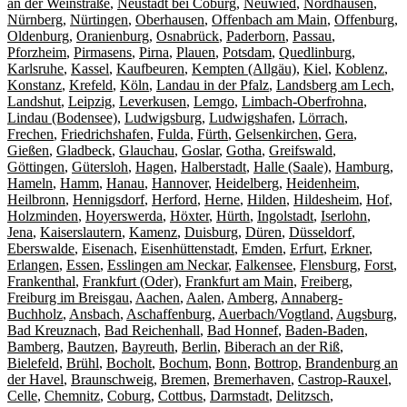
an der Weinstraße
,
Neustadt bei Coburg
,
Neuwied
,
Nordhausen
,
Nürnberg
,
Nürtingen
,
Oberhausen
,
Offenbach am Main
,
Offenburg
,
Oldenburg
,
Oranienburg
,
Osnabrück
,
Paderborn
,
Passau
,
Pforzheim
,
Pirmasens
,
Pirna
,
Plauen
,
Potsdam
,
Quedlinburg
,
Karlsruhe
,
Kassel
,
Kaufbeuren
,
Kempten (Allgäu)
,
Kiel
,
Koblenz
,
Konstanz
,
Krefeld
,
Köln
,
Landau in der Pfalz
,
Landsberg am Lech
,
Landshut
,
Leipzig
,
Leverkusen
,
Lemgo
,
Limbach-Oberfrohna
,
Lindau (Bodensee)
,
Ludwigsburg
,
Ludwigshafen
,
Lörrach
,
Frechen
,
Friedrichshafen
,
Fulda
,
Fürth
,
Gelsenkirchen
,
Gera
,
Gießen
,
Gladbeck
,
Glauchau
,
Goslar
,
Gotha
,
Greifswald
,
Göttingen
,
Gütersloh
,
Hagen
,
Halberstadt
,
Halle (Saale)
,
Hamburg
,
Hameln
,
Hamm
,
Hanau
,
Hannover
,
Heidelberg
,
Heidenheim
,
Heilbronn
,
Hennigsdorf
,
Herford
,
Herne
,
Hilden
,
Hildesheim
,
Hof
,
Holzminden
,
Hoyerswerda
,
Höxter
,
Hürth
,
Ingolstadt
,
Iserlohn
,
Jena
,
Kaiserslautern
,
Kamenz
,
Duisburg
,
Düren
,
Düsseldorf
,
Eberswalde
,
Eisenach
,
Eisenhüttenstadt
,
Emden
,
Erfurt
,
Erkner
,
Erlangen
,
Essen
,
Esslingen am Neckar
,
Falkensee
,
Flensburg
,
Forst
,
Frankenthal
,
Frankfurt (Oder)
,
Frankfurt am Main
,
Freiberg
,
Freiburg im Breisgau
,
Aachen
,
Aalen
,
Amberg
,
Annaberg-
Buchholz
,
Ansbach
,
Aschaffenburg
,
Auerbach/Vogtland
,
Augsburg
,
Bad Kreuznach
,
Bad Reichenhall
,
Bad Honnef
,
Baden-Baden
,
Bamberg
,
Bautzen
,
Bayreuth
,
Berlin
,
Biberach an der Riß
,
Bielefeld
,
Brühl
,
Bocholt
,
Bochum
,
Bonn
,
Bottrop
,
Brandenburg an
der Havel
,
Braunschweig
,
Bremen
,
Bremerhaven
,
Castrop-Rauxel
,
Celle
,
Chemnitz
,
Coburg
,
Cottbus
,
Darmstadt
,
Delitzsch
,