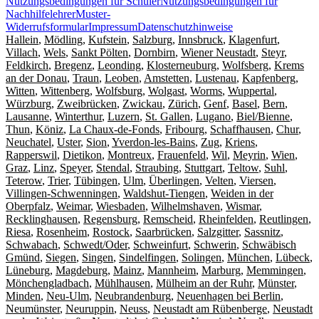
Nutzungsbedingungen für Schüler
Nutzungsbedingungen für
Nachhilfelehrer
Muster-
Widerrufsformular
Impressum
Datenschutzhinweise
Hallein
,
Mödling
,
Kufstein
,
Salzburg
,
Innsbruck
,
Klagenfurt
,
Villach
,
Wels
,
Sankt Pölten
,
Dornbirn
,
Wiener Neustadt
,
Steyr
,
Feldkirch
,
Bregenz
,
Leonding
,
Klosterneuburg
,
Wolfsberg
,
Krems
an der Donau
,
Traun
,
Leoben
,
Amstetten
,
Lustenau
,
Kapfenberg
,
Witten
,
Wittenberg
,
Wolfsburg
,
Wolgast
,
Worms
,
Wuppertal
,
Würzburg
,
Zweibrücken
,
Zwickau
,
Zürich
,
Genf
,
Basel
,
Bern
,
Lausanne
,
Winterthur
,
Luzern
,
St. Gallen
,
Lugano
,
Biel/Bienne
,
Thun
,
Köniz
,
La Chaux-de-Fonds
,
Fribourg
,
Schaffhausen
,
Chur
,
Neuchatel
,
Uster
,
Sion
,
Yverdon-les-Bains
,
Zug
,
Kriens
,
Rapperswil
,
Dietikon
,
Montreux
,
Frauenfeld
,
Wil
,
Meyrin
,
Wien
,
Graz
,
Linz
,
Speyer
,
Stendal
,
Straubing
,
Stuttgart
,
Teltow
,
Suhl
,
Teterow
,
Trier
,
Tübingen
,
Ulm
,
Überlingen
,
Velten
,
Viersen
,
Villingen-Schwenningen
,
Waldshut-Tiengen
,
Weiden in der
Oberpfalz
,
Weimar
,
Wiesbaden
,
Wilhelmshaven
,
Wismar
,
Recklinghausen
,
Regensburg
,
Remscheid
,
Rheinfelden
,
Reutlingen
,
Riesa
,
Rosenheim
,
Rostock
,
Saarbrücken
,
Salzgitter
,
Sassnitz
,
Schwabach
,
Schwedt/Oder
,
Schweinfurt
,
Schwerin
,
Schwäbisch
Gmünd
,
Siegen
,
Singen
,
Sindelfingen
,
Solingen
,
München
,
Lübeck
,
Lüneburg
,
Magdeburg
,
Mainz
,
Mannheim
,
Marburg
,
Memmingen
,
Mönchengladbach
,
Mühlhausen
,
Mülheim an der Ruhr
,
Münster
,
Minden
,
Neu-Ulm
,
Neubrandenburg
,
Neuenhagen bei Berlin
,
Neumünster
,
Neuruppin
,
Neuss
,
Neustadt am Rübenberge
,
Neustadt