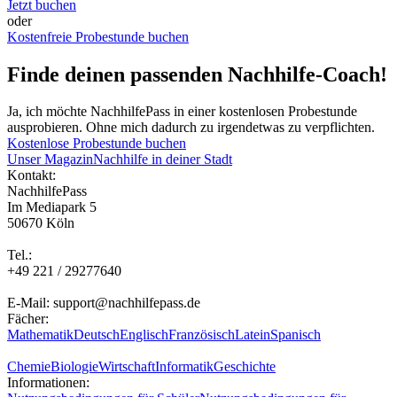
Jetzt buchen
oder
Kostenfreie Probestunde buchen
Finde deinen passenden Nachhilfe-Coach!
Ja, ich möchte NachhilfePass in einer kostenlosen Probestunde
ausprobieren. Ohne mich dadurch zu irgendetwas zu verpflichten.
Kostenlose Probestunde buchen
Unser Magazin
Nachhilfe in deiner Stadt
Kontakt:
NachhilfePass
Im Mediapark 5
50670 Köln
Tel.:
+49 221 / 29277640
E-Mail: support@nachhilfepass.de
Fächer:
Mathematik
Deutsch
Englisch
Französisch
Latein
Spanisch
Chemie
Biologie
Wirtschaft
Informatik
Geschichte
Informationen: