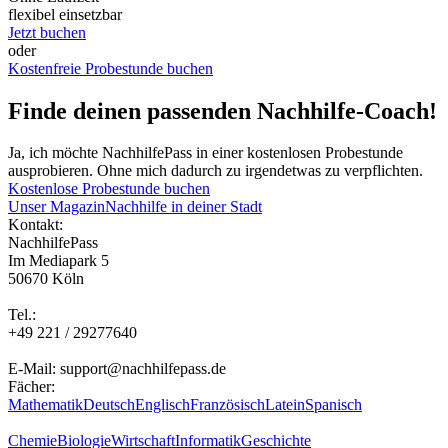
flexibel einsetzbar
Jetzt buchen
oder
Kostenfreie Probestunde buchen
Finde deinen passenden Nachhilfe-Coach!
Ja, ich möchte NachhilfePass in einer kostenlosen Probestunde
ausprobieren. Ohne mich dadurch zu irgendetwas zu verpflichten.
Kostenlose Probestunde buchen
Unser Magazin
Nachhilfe in deiner Stadt
Kontakt:
NachhilfePass
Im Mediapark 5
50670 Köln
Tel.:
+49 221 / 29277640
E-Mail: support@nachhilfepass.de
Fächer:
Mathematik
Deutsch
Englisch
Französisch
Latein
Spanisch
Chemie
Biologie
Wirtschaft
Informatik
Geschichte