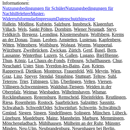
Informationen:
Nutzungsbedingungen für Schüler
Nutzungsbedingungen für
Nachhilfelehrer
Muster-
Widerrufsformular
Impressum
Datenschutzhinweise
Hallein
,
Mödling
,
Kufstein
,
Salzburg
,
Innsbruck
,
Klagenfurt
,
Villach
,
Wels
,
Sankt Pölten
,
Dornbirn
,
Wiener Neustadt
,
Steyr
,
Feldkirch
,
Bregenz
,
Leonding
,
Klosterneuburg
,
Wolfsberg
,
Krems
an der Donau
,
Traun
,
Leoben
,
Amstetten
,
Lustenau
,
Kapfenberg
,
Witten
,
Wittenberg
,
Wolfsburg
,
Wolgast
,
Worms
,
Wuppertal
,
Würzburg
,
Zweibrücken
,
Zwickau
,
Zürich
,
Genf
,
Basel
,
Bern
,
Lausanne
,
Winterthur
,
Luzern
,
St. Gallen
,
Lugano
,
Biel/Bienne
,
Thun
,
Köniz
,
La Chaux-de-Fonds
,
Fribourg
,
Schaffhausen
,
Chur
,
Neuchatel
,
Uster
,
Sion
,
Yverdon-les-Bains
,
Zug
,
Kriens
,
Rapperswil
,
Dietikon
,
Montreux
,
Frauenfeld
,
Wil
,
Meyrin
,
Wien
,
Graz
,
Linz
,
Speyer
,
Stendal
,
Straubing
,
Stuttgart
,
Teltow
,
Suhl
,
Teterow
,
Trier
,
Tübingen
,
Ulm
,
Überlingen
,
Velten
,
Viersen
,
Villingen-Schwenningen
,
Waldshut-Tiengen
,
Weiden in der
Oberpfalz
,
Weimar
,
Wiesbaden
,
Wilhelmshaven
,
Wismar
,
Recklinghausen
,
Regensburg
,
Remscheid
,
Rheinfelden
,
Reutlingen
,
Riesa
,
Rosenheim
,
Rostock
,
Saarbrücken
,
Salzgitter
,
Sassnitz
,
Schwabach
,
Schwedt/Oder
,
Schweinfurt
,
Schwerin
,
Schwäbisch
Gmünd
,
Siegen
,
Singen
,
Sindelfingen
,
Solingen
,
München
,
Lübeck
,
Lüneburg
,
Magdeburg
,
Mainz
,
Mannheim
,
Marburg
,
Memmingen
,
Mönchengladbach
,
Mühlhausen
,
Mülheim an der Ruhr
,
Münster
,
Minden
,
Neu-Ulm
,
Neubrandenburg
,
Neuenhagen bei Berlin
,