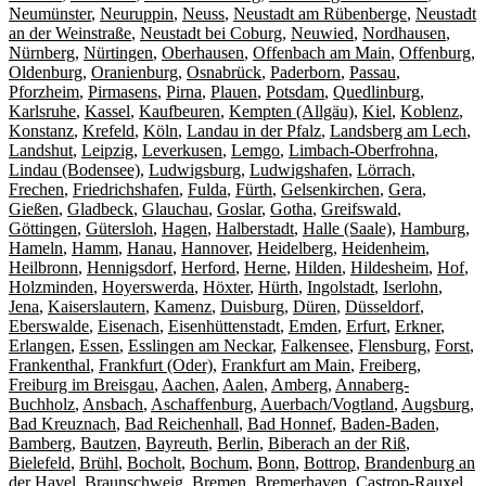
Neumünster
,
Neuruppin
,
Neuss
,
Neustadt am Rübenberge
,
Neustadt
an der Weinstraße
,
Neustadt bei Coburg
,
Neuwied
,
Nordhausen
,
Nürnberg
,
Nürtingen
,
Oberhausen
,
Offenbach am Main
,
Offenburg
,
Oldenburg
,
Oranienburg
,
Osnabrück
,
Paderborn
,
Passau
,
Pforzheim
,
Pirmasens
,
Pirna
,
Plauen
,
Potsdam
,
Quedlinburg
,
Karlsruhe
,
Kassel
,
Kaufbeuren
,
Kempten (Allgäu)
,
Kiel
,
Koblenz
,
Konstanz
,
Krefeld
,
Köln
,
Landau in der Pfalz
,
Landsberg am Lech
,
Landshut
,
Leipzig
,
Leverkusen
,
Lemgo
,
Limbach-Oberfrohna
,
Lindau (Bodensee)
,
Ludwigsburg
,
Ludwigshafen
,
Lörrach
,
Frechen
,
Friedrichshafen
,
Fulda
,
Fürth
,
Gelsenkirchen
,
Gera
,
Gießen
,
Gladbeck
,
Glauchau
,
Goslar
,
Gotha
,
Greifswald
,
Göttingen
,
Gütersloh
,
Hagen
,
Halberstadt
,
Halle (Saale)
,
Hamburg
,
Hameln
,
Hamm
,
Hanau
,
Hannover
,
Heidelberg
,
Heidenheim
,
Heilbronn
,
Hennigsdorf
,
Herford
,
Herne
,
Hilden
,
Hildesheim
,
Hof
,
Holzminden
,
Hoyerswerda
,
Höxter
,
Hürth
,
Ingolstadt
,
Iserlohn
,
Jena
,
Kaiserslautern
,
Kamenz
,
Duisburg
,
Düren
,
Düsseldorf
,
Eberswalde
,
Eisenach
,
Eisenhüttenstadt
,
Emden
,
Erfurt
,
Erkner
,
Erlangen
,
Essen
,
Esslingen am Neckar
,
Falkensee
,
Flensburg
,
Forst
,
Frankenthal
,
Frankfurt (Oder)
,
Frankfurt am Main
,
Freiberg
,
Freiburg im Breisgau
,
Aachen
,
Aalen
,
Amberg
,
Annaberg-
Buchholz
,
Ansbach
,
Aschaffenburg
,
Auerbach/Vogtland
,
Augsburg
,
Bad Kreuznach
,
Bad Reichenhall
,
Bad Honnef
,
Baden-Baden
,
Bamberg
,
Bautzen
,
Bayreuth
,
Berlin
,
Biberach an der Riß
,
Bielefeld
,
Brühl
,
Bocholt
,
Bochum
,
Bonn
,
Bottrop
,
Brandenburg an
der Havel
,
Braunschweig
,
Bremen
,
Bremerhaven
,
Castrop-Rauxel
,