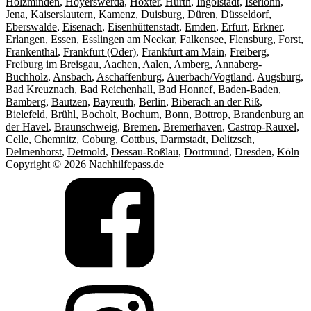
Holzminden
,
Hoyerswerda
,
Höxter
,
Hürth
,
Ingolstadt
,
Iserlohn
,
Jena
,
Kaiserslautern
,
Kamenz
,
Duisburg
,
Düren
,
Düsseldorf
,
Eberswalde
,
Eisenach
,
Eisenhüttenstadt
,
Emden
,
Erfurt
,
Erkner
,
Erlangen
,
Essen
,
Esslingen am Neckar
,
Falkensee
,
Flensburg
,
Forst
,
Frankenthal
,
Frankfurt (Oder)
,
Frankfurt am Main
,
Freiberg
,
Freiburg im Breisgau
,
Aachen
,
Aalen
,
Amberg
,
Annaberg-
Buchholz
,
Ansbach
,
Aschaffenburg
,
Auerbach/Vogtland
,
Augsburg
,
Bad Kreuznach
,
Bad Reichenhall
,
Bad Honnef
,
Baden-Baden
,
Bamberg
,
Bautzen
,
Bayreuth
,
Berlin
,
Biberach an der Riß
,
Bielefeld
,
Brühl
,
Bocholt
,
Bochum
,
Bonn
,
Bottrop
,
Brandenburg an
der Havel
,
Braunschweig
,
Bremen
,
Bremerhaven
,
Castrop-Rauxel
,
Celle
,
Chemnitz
,
Coburg
,
Cottbus
,
Darmstadt
,
Delitzsch
,
Delmenhorst
,
Detmold
,
Dessau-Roßlau
,
Dortmund
,
Dresden
,
Köln
Copyright © 2026 Nachhilfepass.de