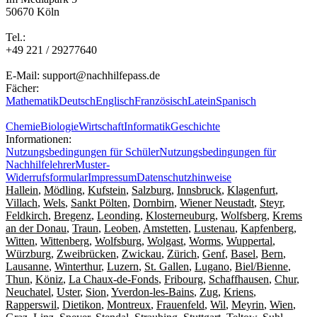
50670 Köln
Tel.:
+49 221 / 29277640
E-Mail: support@nachhilfepass.de
Fächer:
Mathematik
Deutsch
Englisch
Französisch
Latein
Spanisch
Chemie
Biologie
Wirtschaft
Informatik
Geschichte
Informationen:
Nutzungsbedingungen für Schüler
Nutzungsbedingungen für
Nachhilfelehrer
Muster-
Widerrufsformular
Impressum
Datenschutzhinweise
Hallein
,
Mödling
,
Kufstein
,
Salzburg
,
Innsbruck
,
Klagenfurt
,
Villach
,
Wels
,
Sankt Pölten
,
Dornbirn
,
Wiener Neustadt
,
Steyr
,
Feldkirch
,
Bregenz
,
Leonding
,
Klosterneuburg
,
Wolfsberg
,
Krems
an der Donau
,
Traun
,
Leoben
,
Amstetten
,
Lustenau
,
Kapfenberg
,
Witten
,
Wittenberg
,
Wolfsburg
,
Wolgast
,
Worms
,
Wuppertal
,
Würzburg
,
Zweibrücken
,
Zwickau
,
Zürich
,
Genf
,
Basel
,
Bern
,
Lausanne
,
Winterthur
,
Luzern
,
St. Gallen
,
Lugano
,
Biel/Bienne
,
Thun
,
Köniz
,
La Chaux-de-Fonds
,
Fribourg
,
Schaffhausen
,
Chur
,
Neuchatel
,
Uster
,
Sion
,
Yverdon-les-Bains
,
Zug
,
Kriens
,
Rapperswil
,
Dietikon
,
Montreux
,
Frauenfeld
,
Wil
,
Meyrin
,
Wien
,