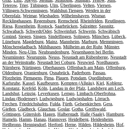
Graz
,
Linz
,
Speyer
,
Stendal
,
Straubing
,
Stuttgart
,
Teltow
,
Suhl
,
Teterow
,
Trier
,
Tübingen
,
Ulm
,
Überlingen
,
Velten
,
Viersen
,
Villingen-Schwenningen
,
Waldshut-Tiengen
,
Weiden in der
Oberpfalz
,
Weimar
,
Wiesbaden
,
Wilhelmshaven
,
Wismar
,
Recklinghausen
,
Regensburg
,
Remscheid
,
Rheinfelden
,
Reutlingen
,
Riesa
,
Rosenheim
,
Rostock
,
Saarbrücken
,
Salzgitter
,
Sassnitz
,
Schwabach
,
Schwedt/Oder
,
Schweinfurt
,
Schwerin
,
Schwäbisch
Gmünd
,
Siegen
,
Singen
,
Sindelfingen
,
Solingen
,
München
,
Lübeck
,
Lüneburg
,
Magdeburg
,
Mainz
,
Mannheim
,
Marburg
,
Memmingen
,
Mönchengladbach
,
Mühlhausen
,
Mülheim an der Ruhr
,
Münster
,
Minden
,
Neu-Ulm
,
Neubrandenburg
,
Neuenhagen bei Berlin
,
Neumünster
,
Neuruppin
,
Neuss
,
Neustadt am Rübenberge
,
Neustadt
an der Weinstraße
,
Neustadt bei Coburg
,
Neuwied
,
Nordhausen
,
Nürnberg
,
Nürtingen
,
Oberhausen
,
Offenbach am Main
,
Offenburg
,
Oldenburg
,
Oranienburg
,
Osnabrück
,
Paderborn
,
Passau
,
Pforzheim
,
Pirmasens
,
Pirna
,
Plauen
,
Potsdam
,
Quedlinburg
,
Karlsruhe
,
Kassel
,
Kaufbeuren
,
Kempten (Allgäu)
,
Kiel
,
Koblenz
,
Konstanz
,
Krefeld
,
Köln
,
Landau in der Pfalz
,
Landsberg am Lech
,
Landshut
,
Leipzig
,
Leverkusen
,
Lemgo
,
Limbach-Oberfrohna
,
Lindau (Bodensee)
,
Ludwigsburg
,
Ludwigshafen
,
Lörrach
,
Frechen
,
Friedrichshafen
,
Fulda
,
Fürth
,
Gelsenkirchen
,
Gera
,
Gießen
,
Gladbeck
,
Glauchau
,
Goslar
,
Gotha
,
Greifswald
,
Göttingen
,
Gütersloh
,
Hagen
,
Halberstadt
,
Halle (Saale)
,
Hamburg
,
Hameln
,
Hamm
,
Hanau
,
Hannover
,
Heidelberg
,
Heidenheim
,
Heilbronn
,
Hennigsdorf
,
Herford
,
Herne
,
Hilden
,
Hildesheim
,
Hof
,